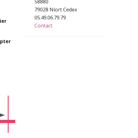
58880
79028 Niort Cedex
05.49.06.79.79
ier
Contact
mpter