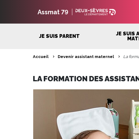
Assmat 79
JE SUIS
JE SUIS PARENT
MAT
Aller
Accueil
Devenir assistant maternel
La forma
au
FIL
Contenu
Aller
D'ARIANE
au
LA FORMATION DES ASSISTA
Menu