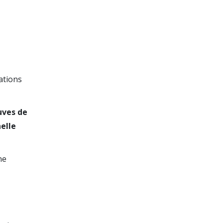
ations
uves de
nelle
ne