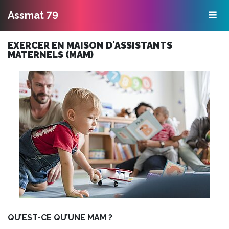
Ouv
Assmat 79
Aller
EXERCER EN MAISON D'ASSISTANTS
au
MATERNELS (MAM)
Contenu
Aller
au
Menu
QU’EST-CE QU’UNE MAM ?