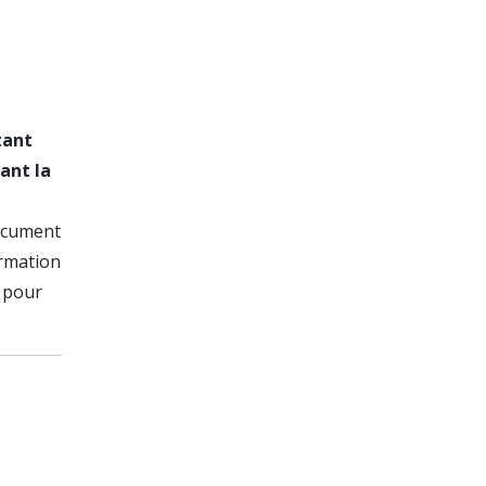
tant
ant la
ocument
ormation
t pour