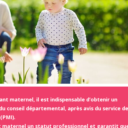
ant maternel, il est indispensable d’obtenir un
du conseil départemental, après avis du service d
 (PMI).
t maternel un statut professionnel et garantit qu