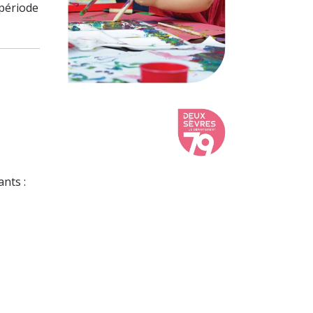
 période
nts :