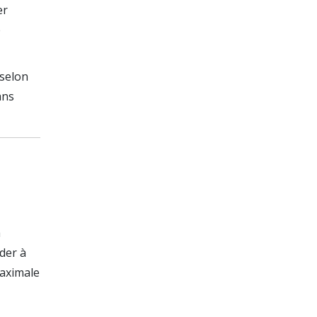
er
e
 selon
ans
a
der à
maximale