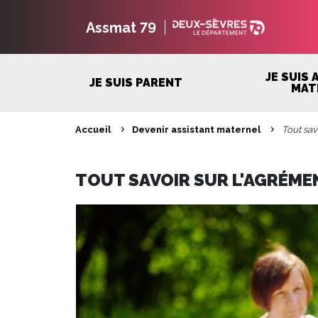
Assmat 79
JE SUIS
JE SUIS PARENT
MAT
Aller
Accueil
Devenir assistant maternel
Tout sav
au
FIL
Contenu
Aller
D'ARIANE
au
TOUT SAVOIR SUR L'AGRÉME
Menu