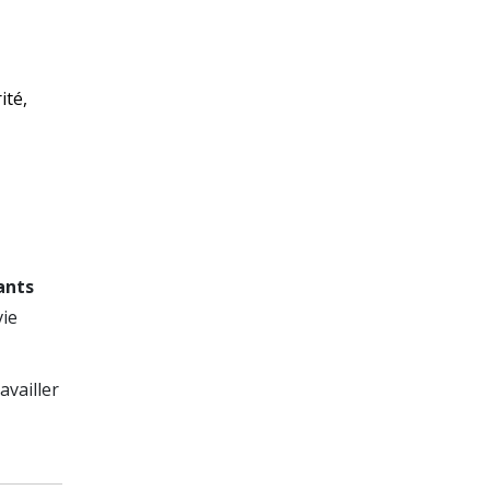
ité,
ants
vie
availler